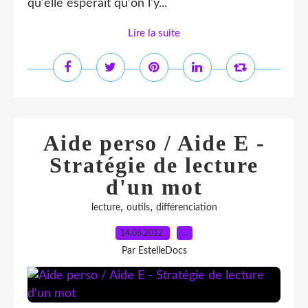
qu'elle espérait qu'on l'y...
Lire la suite
Aide perso / Aide E -
Stratégie de lecture
d'un mot
,
,
lecture
outils
différenciation
14.06.2012
…
Par EstelleDocs