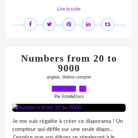
Lire la suite
Numbers from 20 to
9000
,
anglais
thème compter
23.08.2016
…
Par EstelleDocs
Je me suis régalée à créer ce diaporama ! Un
compteur qui défile sur une seule diapo...
J'espère que vos élèves se régaleront à le