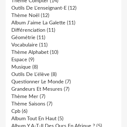
Thème Compter
(14)
Outils De L'enseignant-E
(12)
Thème Noël
(12)
Album J'aime La Galette
(11)
Différenciation
(11)
Géométrie
(11)
Vocabulaire
(11)
Thème Alphabet
(10)
Espace
(9)
Musique
(8)
Outils De L'élève
(8)
Questionner Le Monde
(7)
Grandeurs Et Mesures
(7)
Thème Mer
(7)
Thème Saisons
(7)
Cpb
(6)
Album Tout En Haut
(5)
Album Y A-T-Il Des Ours En Afrique ?
(5)