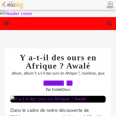
MENU
Y a-t-il des ours en
Afrique ? Awalé
,
,
,
album
album Y a-t-il des ours en Afrique ?
nombres
jeux
24.01.2016
…
Par EstelleDocs
Dans le cadre de notre découverte de