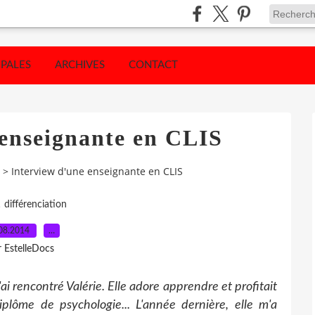
IPALES
ARCHIVES
CONTACT
 enseignante en CLIS
>
Interview d'une enseignante en CLIS
,
différenciation
08.2014
…
r EstelleDocs
i rencontré Valérie. Elle adore apprendre et profitait
plôme de psychologie... L'année dernière, elle m'a