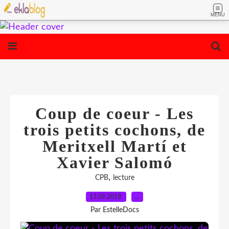
MENU
Coup de coeur - Les
trois petits cochons, de
Meritxell Martí et
Xavier Salomó
,
CPB
lecture
13.09.2018
…
Par EstelleDocs