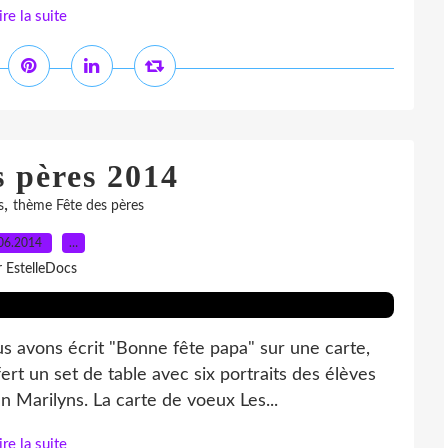
ire la suite
s pères 2014
,
s
thème Fête des pères
06.2014
…
r EstelleDocs
 avons écrit "Bonne fête papa" sur une carte,
t un set de table avec six portraits des élèves
 Marilyns. La carte de voeux Les...
ire la suite