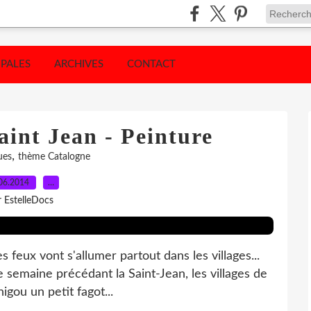
IPALES
ARCHIVES
CONTACT
aint Jean - Peinture
,
ues
thème Catalogne
06.2014
…
r EstelleDocs
es feux vont s'allumer partout dans les villages...
e semaine précédant la Saint-Jean, les villages de
gou un petit fagot...