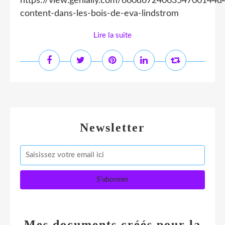
https://view.genially.com/660d672406354700144d4
content-dans-les-bois-de-eva-lindstrom
Lire la suite
Newsletter
Mes documents créés pour la