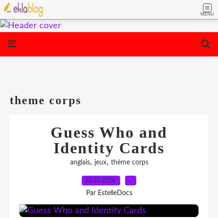
MENU
theme corps
Guess Who and
Identity Cards
,
,
anglais
jeux
thème corps
20.07.2016
…
Par EstelleDocs