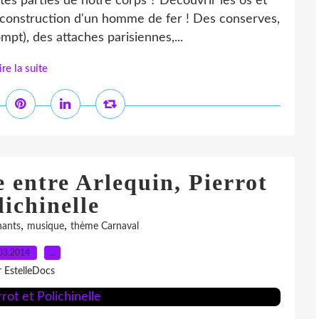
tes parties de notre corps ? Découvrir les os et
a construction d'un homme de fer ! Des conserves,
mpt), des attaches parisiennes,...
ire la suite
 entre Arlequin, Pierrot
lichinelle
,
,
hants
musique
thème Carnaval
03.2014
…
r EstelleDocs