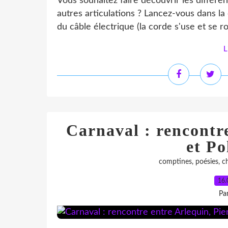
Vous souhaitez faire découvrir les différen
autres articulations ? Lancez-vous dans l
du câble électrique (la corde s'use et se ro
L
Carnaval : rencontre
et Po
comptines, poésies, c
16.
Pa