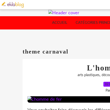
ACCUEIL
CATÉGORIES PRINC
theme carnaval
L'hom
,
arts plastiques
décou
02.
Pa