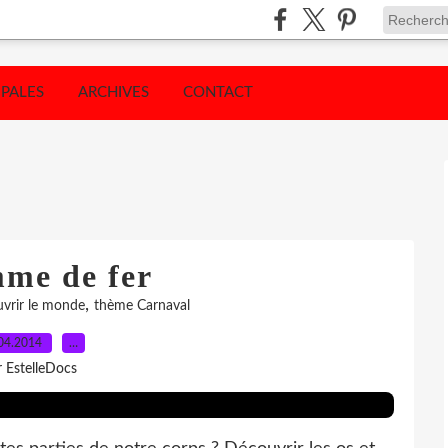
IPALES
ARCHIVES
CONTACT
me de fer
,
vrir le monde
thème Carnaval
04.2014
…
r EstelleDocs