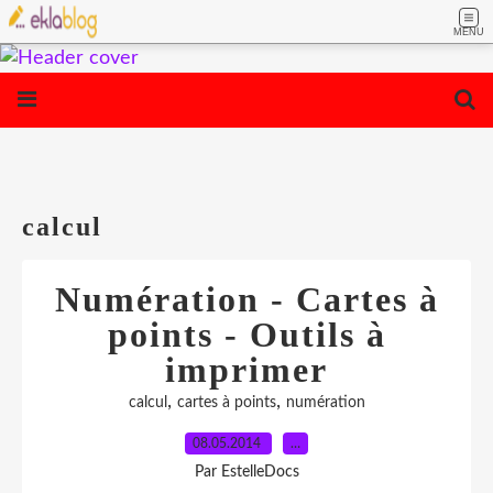
MENU
calcul
Numération - Cartes à
points - Outils à
imprimer
,
,
calcul
cartes à points
numération
08.05.2014
…
Par EstelleDocs