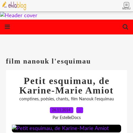
MENU
film nanouk l'esquimau
Petit esquimau, de
Karine-Marie Amiot
,
comptines, poésies, chants
film Nanouk l'esquimau
26.11.2014
…
Par EstelleDocs