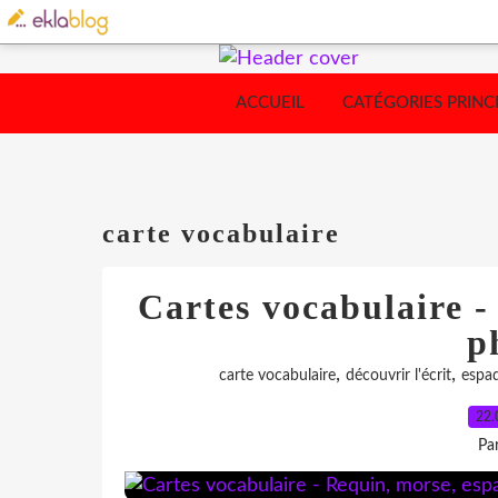
ACCUEIL
CATÉGORIES PRINC
carte vocabulaire
Cartes vocabulaire -
p
,
,
carte vocabulaire
découvrir l'écrit
espa
22.
Pa