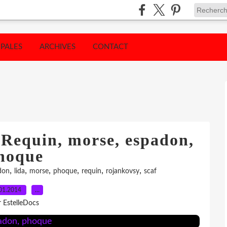
IPALES
ARCHIVES
CONTACT
 Requin, morse, espadon,
hoque
,
,
,
,
,
,
don
lida
morse
phoque
requin
rojankovsy
scaf
01.2014
…
r EstelleDocs