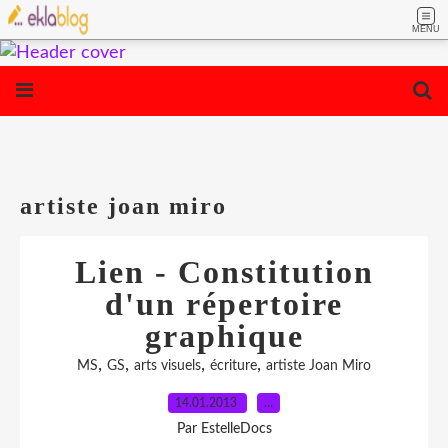
MENU
artiste joan miro
Lien - Constitution
d'un répertoire
graphique
,
,
,
,
MS
GS
arts visuels
écriture
artiste Joan Miro
14.01.2013
…
Par EstelleDocs