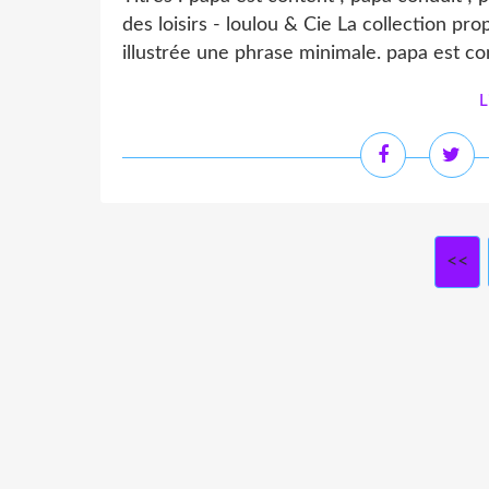
des loisirs - loulou & Cie La collection p
illustrée une phrase minimale. papa est con
L
<<