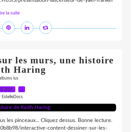
19f05f3/presentation-lascenseur-de-yael-frankel
ire la suite
ur les murs, une histoire
ith Haring
albums lus
02.2024
…
r EstelleDocs
us les pinceaux... Cliquez dessus. Bonne lecture.
40b8b98/interactive-content-dessiner-sur-les-