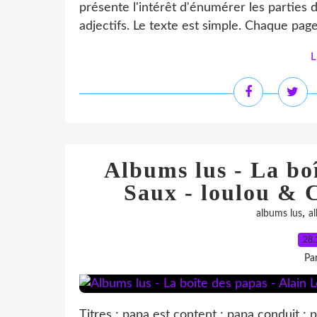
présente l'intérêt d'énumérer les parties 
adjectifs. Le texte est simple. Chaque page
L
Albums lus - La boî
Saux - loulou & Ci
,
albums lus
a
28.
Pa
Titres : papa est content ; papa conduit ; p