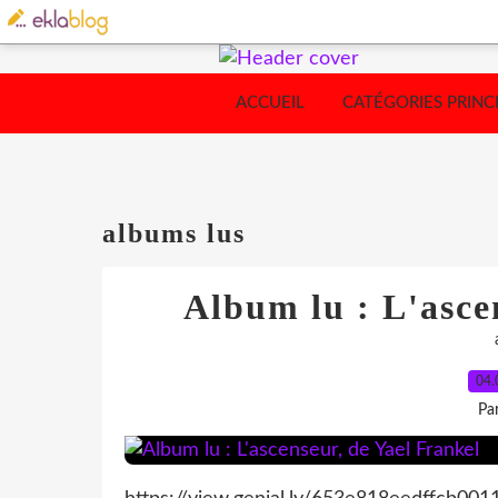
ACCUEIL
CATÉGORIES PRINC
albums lus
Album lu : L'asce
04.
Pa