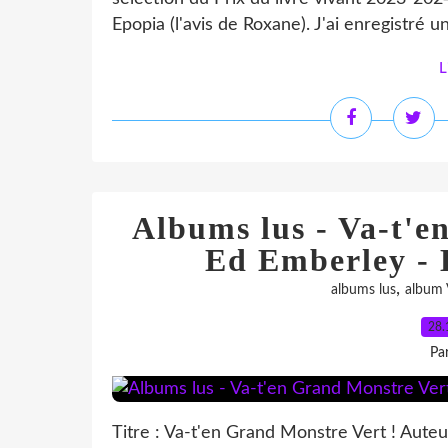
Epopia (l'avis de Roxane). J'ai enregistré u
L
Albums lus - Va-t'e
Ed Emberley - 
,
albums lus
album 
28.
Pa
Titre : Va-t'en Grand Monstre Vert ! Aute