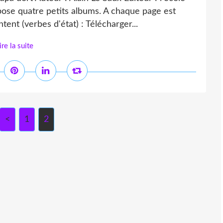
ropose quatre petits albums. A chaque page est
tent (verbes d'état) : Télécharger...
ire la suite
<
1
2