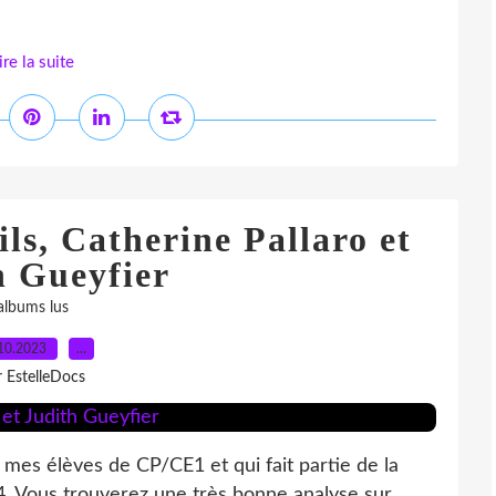
ire la suite
ls, Catherine Pallaro et
h Gueyfier
albums lus
10.2023
…
r EstelleDocs
mes élèves de CP/CE1 et qui fait partie de la
24. Vous trouverez une très bonne analyse sur