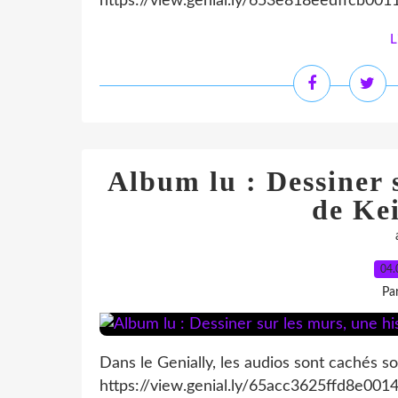
https://view.genial.ly/653e818eedffcb001
L
Album lu : Dessiner s
de Ke
04.
Pa
Dans le Genially, les audios sont cachés so
https://view.genial.ly/65acc3625ffd8e001