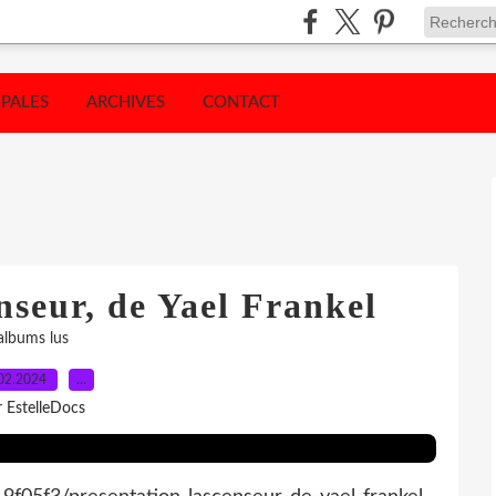
IPALES
ARCHIVES
CONTACT
nseur, de Yael Frankel
albums lus
02.2024
…
r EstelleDocs