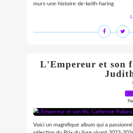
murs-une-histoire-de-keith-haring
L
L'Empereur et son fi
Judit
14.
Pa
Voici un magnifique album qui a passionné 
sélection du Prix du livre vivant 2023-20