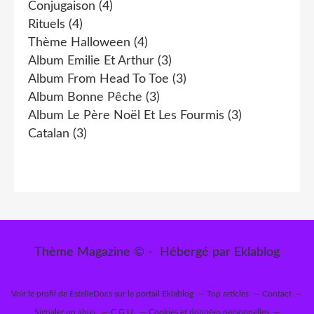
Conjugaison
(4)
Rituels
(4)
Thème Halloween
(4)
Album Emilie Et Arthur
(3)
Album From Head To Toe
(3)
Album Bonne Pêche
(3)
Album Le Père Noël Et Les Fourmis
(3)
Catalan
(3)
Thème Magazine © - Hébergé par
Eklablog
Voir le profil de
EstelleDocs
sur le portail Eklablog
Top articles
Contact
Signaler un abus
C.G.U.
Cookies et données personnelles