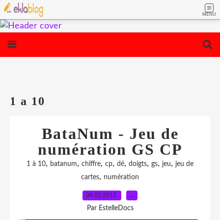
MENU
1 a 10
BataNum - Jeu de
numération GS CP
,
,
,
,
,
,
,
,
1 à 10
batanum
chiffre
cp
dé
doigts
gs
jeu
jeu de
,
cartes
numération
04.02.2013
…
Par EstelleDocs