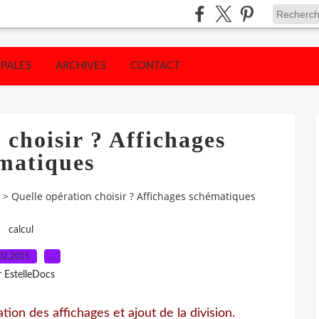
IPALES
ARCHIVES
CONTACT
 choisir ? Affichages
matiques
>
Quelle opération choisir ? Affichages schématiques
calcul
02.2015
…
r EstelleDocs
ion des affichages et ajout de la division.