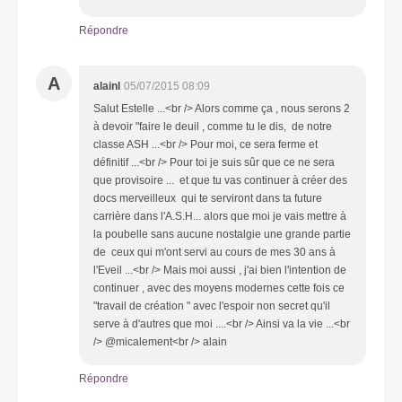
Répondre
A
alainl
05/07/2015 08:09
Salut Estelle ...<br /> Alors comme ça , nous serons 2
à devoir "faire le deuil , comme tu le dis, de notre
classe ASH ...<br /> Pour moi, ce sera ferme et
définitif ...<br /> Pour toi je suis sûr que ce ne sera
que provisoire ... et que tu vas continuer à créer des
docs merveilleux qui te serviront dans ta future
carrière dans l'A.S.H... alors que moi je vais mettre à
la poubelle sans aucune nostalgie une grande partie
de ceux qui m'ont servi au cours de mes 30 ans à
l'Eveil ...<br /> Mais moi aussi , j'ai bien l'intention de
continuer , avec des moyens modernes cette fois ce
"travail de création " avec l'espoir non secret qu'il
serve à d'autres que moi ....<br /> Ainsi va la vie ...<br
/> @micalement<br /> alain
Répondre