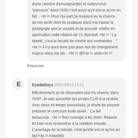
d'une carrière d'enseignant(e) et surtout d'un
"parcours" dans l'ASH c'est aussi qu'il est ce qu'on en
fait ...<br /> Pour ma part j'ai toujours eu la chance,
de me sentir libre de pratiquer dans ma classe la
pédagogie que je voulais et de pouvoir mettre en
application cette citation de J.L Barrault :<br /> " La
liberté , c'est la faculté de choisir ses contraintes ..."
<br /> Il n'y aura donc pas pour moi de changement
majeur dans ma vie ...<br /> @t<br /> alain<br />
Répondre
E
EstelleDocs
05/07/2015 14:51
Effectivement, je ne désespère pas d'y revenir, dans
l'ASH. Je vais surveiller les postes CLIS à la rentrée.
Avec deux mi-temps annualisés, je doute de pouvoir
préparer le concours toute seule... Ca fait
beaucoup...<br /> Bon courage à toi, Alain. Repose
toi bien et tu reviendras à la création ensuite...
L'avantage de la retraite, c'est qu'elle est ce qu'on en
fait !<br /> A bientôt