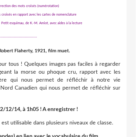
rrection des mots croisés (numérotation)
 croisés en rapport avec les cartes de nomenclature
e Petit esquimau, de K.-M. Amiot, avec aides à la lecture
-------------------------------
obert Flaherty, 1921, film muet.
pour tous ! Quelques images pas faciles à regarder
eant la morse ou phoque cru, rapport avec les
ière qui nous permet de réfléchir à notre vie
nd Nord Canadien qui nous permet de réfléchir sur
 2/12/14, à 1h05 ! A enregistrer !
 est utilisable dans plusieurs niveaux de classe.
ndes) en lien avec le vocabulaire du film.