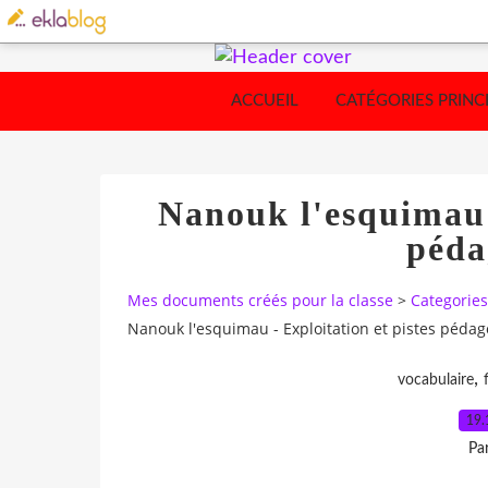
ACCUEIL
CATÉGORIES PRINC
Nanouk l'esquimau -
péda
Mes documents créés pour la classe
>
Categories
Nanouk l'esquimau - Exploitation et pistes péda
,
vocabulaire
19.
Pa