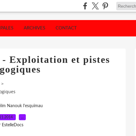
IPALES
ARCHIVES
CONTACT
 Exploitation et pistes
gogiques
>
gogiques
film Nanouk l'esquimau
11.2014
…
r EstelleDocs