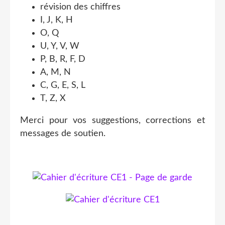
révision des chiffres
I, J, K, H
O, Q
U, Y, V, W
P, B, R, F, D
A, M, N
C, G, E, S, L
T, Z, X
Merci pour vos suggestions, corrections et
messages de soutien.