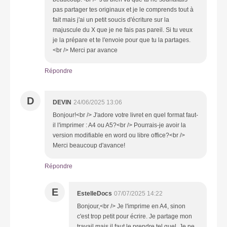
pas partager tes originaux et je le comprends tout à
fait mais j'ai un petit soucis d'écriture sur la
majuscule du X que je ne fais pas pareil. Si tu veux
je la prépare et te l'envoie pour que tu la partages.
<br /> Merci par avance
Répondre
D
DEVIN
24/06/2025 13:06
Bonjour!<br /> J'adore votre livret en quel format faut-
il l'imprimer : A4 ou A5?<br /> Pourrais-je avoir la
version modifiable en word ou libre office?<br />
Merci beaucoup d'avance!
Répondre
E
EstelleDocs
07/07/2025 14:22
Bonjour,<br /> Je l'imprime en A4, sinon
c'est trop petit pour écrire. Je partage mon
travail mais il faut le prendre tel quel. Je ne