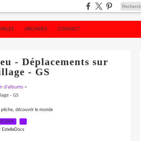
IPALES
ARCHIVES
CONTACT
eu - Déplacements sur
llage - GS
on d'albums
>
lage - GS
,
 pêche
découvrir le monde
05.2014
…
r EstelleDocs