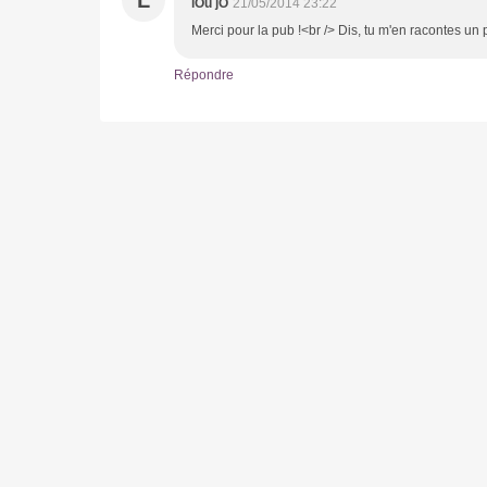
lOu jO
21/05/2014 23:22
Merci pour la pub !<br /> Dis, tu m'en racontes un p
Répondre