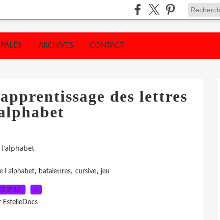
IPALES
ARCHIVES
CONTACT
 apprentissage des lettres
'alphabet
 l'alphabet
,
,
,
e l alphabet
batalettres
cursive
jeu
02.2013
…
r EstelleDocs