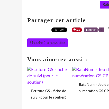
Reto
Partager cet article
Repost
0
S'inscrire à la newsletter
Vous aimerez aussi :
BataNum - Jeu de
Ecriture GS - fiche de
numération GS CP
suivi (pour le soutien)