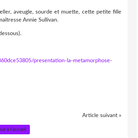
ler, aveugle, sourde et muette, cette petite fille
maîtresse Annie Sullivan.
-dessous).
5860dce53805/presentation-la-metamorphose-
Article suivant »
ur à l'accueil