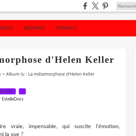
IPALES
ARCHIVES
CONTACT
morphose d'Helen Keller
s
>
Album lu : La métamorphose d'Helen Keller
02.2026
…
r EstelleDocs
re vraie, impensable, qui suscite l'émotion,
ni la vue ?