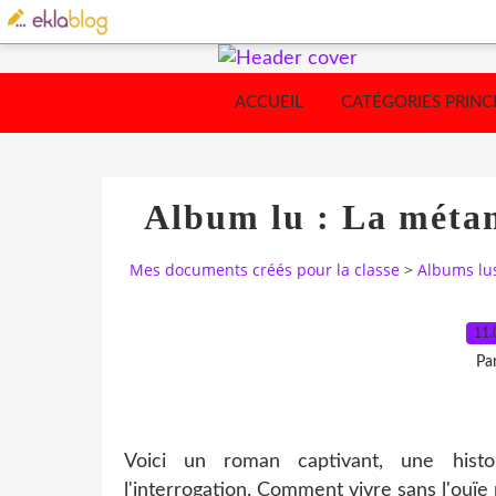
ACCUEIL
CATÉGORIES PRINC
Album lu : La méta
Mes documents créés pour la classe
>
Albums lu
11.
Pa
Voici un roman captivant, une histoi
l'interrogation. Comment vivre sans l'ouïe 